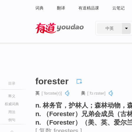
词典
翻译
有道精品课
云笔记
中英
有道 - 网易旗下搜索
forester
目录
英
[ˈfɒrɪstə(r)]
美
[ˈfɔːrɪstər]
释义
n. 林务官，护林人；森林动物
权威词典
用法
n. （Forester）兄弟会成员（
例句
n. （Forester）（美、英、
[ 复数 foresters ]