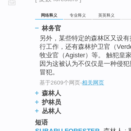
go
网络释义
专业释义
英英释义
top
林务官
另外，某些特定的森林区又设有执
行工作，还有森林护卫官（Verde
牧业官（Agister）等。 触
因为这被认为不仅仅是一种侵犯
冒犯。
基于2609个网页
-
相关网页
森林人
护林员
丛林人
短语
SUBARU FORESTER
森林人 ; 