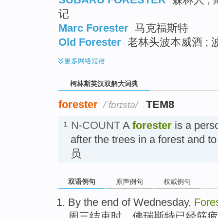
记
Marc Forester
马克福斯特
Old Forester
老林头波本威酒 ;
更多
网络短语
柯林斯英汉双解大词典
forester
TEM8
/ˈfɒrɪstə/
N-COUNT
A
forester
is a pers
1.
after the trees in a forest and
员
双语例句
原声例句
权威例句
By
the end
of
Wednesday
,
Fore
周三
结束
时，
佛
瑞斯特
已经
筋疲