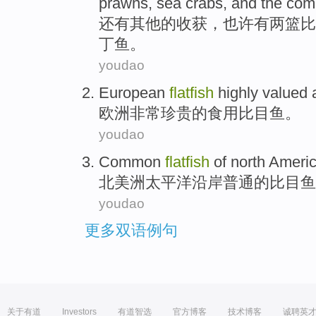
prawns
,
sea
crabs
,
and
the
com
还有
其他
的
收获，
也许
有两
篮
比
丁鱼
。
youdao
European
flatfish
highly
valued
欧洲
非常
珍贵
的食用
比目鱼
。
youdao
Common
flatfish
of
north Ameri
北美洲
太平洋
沿岸
普通
的
比目鱼
youdao
更多双语例句
关于有道
Investors
有道智选
官方博客
技术博客
诚聘英