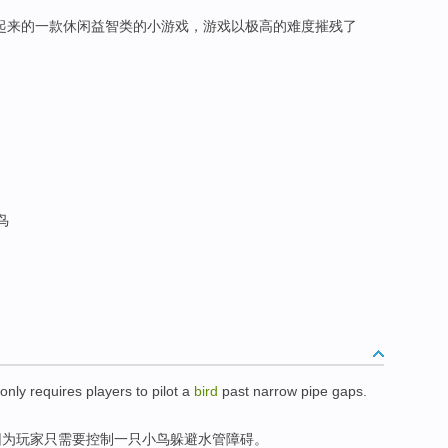
起来的一款休闲益智类的小游戏，游戏以极高的难度摧残了
鸟
only
requires
players
to
pilot
a
bird
past
narrow
pipe gaps
.
因为
玩家
只
需要
控制
一只小鸟
躲避
水管
障碍。