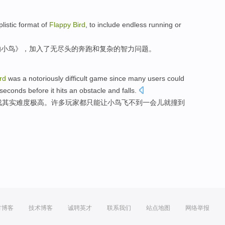
listic
format
of
Flappy
Bird
, to include
endless
running
or
的
小鸟
》，加入了无
尽头的
奔跑
和
复杂
的智力问题。
rd
was a notoriously
difficult
game
since
many
users
could
w seconds before
it
hits
an obstacle
and falls
.
戏
其实
难度
极高。
许多
玩家
都
只能
让
小鸟飞
不到
一会儿
就
撞到
方博客
技术博客
诚聘英才
联系我们
站点地图
网络举报