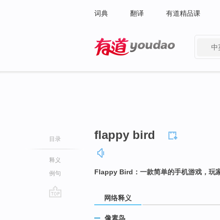
词典
翻译
有道精品课
中
有道 - 网易旗下搜索
flappy bird
目录
释义
Flappy Bird：一款简单的手机游
例句
网络释义
go
top
像素鸟