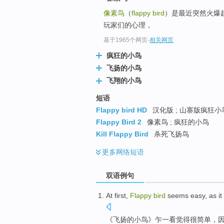
像素鸟
（
flappy bird
）是最近突然火爆
玩家们的心理，
基于1965个网页
-
相关网页
疯狂的小鸟
飞扬的小鸟
飞翔的小鸟
短语
Flappy bird HD
汉化版 ; 山寨版疯狂小
Flappy Bird 2
像素鸟 ; 疯狂的小鸟
Kill Flappy Bird
杀死飞扬鸟
更多
网络短语
双语例句
At first,
Flappy
bird
seems
easy
,
as
it
《
飞扬
的
小鸟
》乍
一
看
觉得
很简单
，