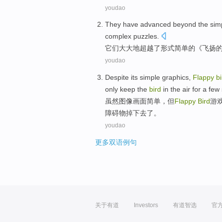
youdao
They
have advanced
beyond
the
simp
complex
puzzles
.
它们
大大地
超越
了
形式
简单
的
《飞扬
youdao
Despite
its
simple
graphics
,
Flappy
bi
only
keep
the
bird
in the air for a fe
虽然
图像
画面
简单
，但
Flappy
Bird
游
障碍物
掉下去了。
youdao
更多双语例句
关于有道
Investors
有道智选
官