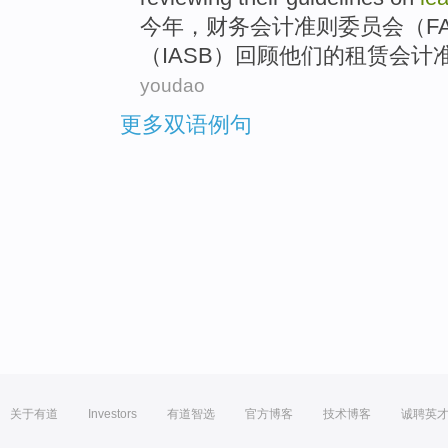
今年
，
财务
会计
准则
委员会
（
F
（
IASB
）
回顾
他们
的
租赁
会计
youdao
更多双语例句
关于有道
Investors
有道智选
官方博客
技术博客
诚聘英