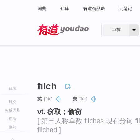
词典
翻译
有道精品课
云笔记
中英
有道 - 网易旗下搜索
filch
目录
英
[fɪltʃ]
美
[fɪltʃ]
释义
vt. 窃取；偷窃
权威词典
用法
[ 第三人称单数 filches 现在分词 fil
例句
filched ]