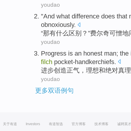
youdao
"And
what
difference
does
that
obnoxiously.
“
那
有什么
区别
？”费尔
奇可憎地
youdao
Progress
is an honest man; the
filch
pocket-handkerchiefs
.
进步
创造正气，
理想
和
绝对
真理
youdao
更多双语例句
关于有道
Investors
有道智选
官方博客
技术博客
诚聘英