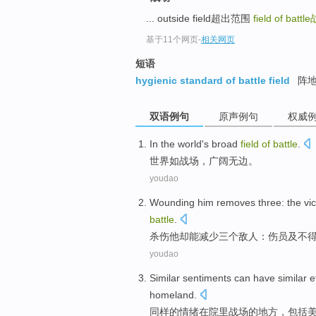
... outside field超出范围
field of battle
基于11个网页
-
相关网页
短语
hygienic standard of battle field
阵地
双语例句
原声例句
权威
In the
world
's broad
field
of
battle
.
世界
如战场，广阔
无边
。
youdao
Wounding
him
removes
three
: the vi
battle
.
杀伤
他
却能
减少
三个
敌人：伤员
及
不
youdao
Similar
sentiments
can
have
similar
e
homeland
.
同样
的
情绪在院里
战场
的地方，
包括