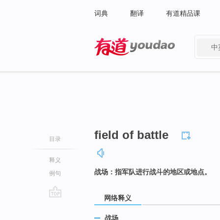
词典
翻译
有道精品课
中
有道 - 网易旗下搜索
field of battle
目录
释义
战场：指军队进行战斗的地区或地点。
例句
网络释义
go
top
战场