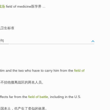
战场
field of medicine医学界 ...
卫生标准
例句
ctim
and
the
two
who
have to
carry
him from
the
field
of
得不
抬
他撤离战区
的
两
名
人员
。
ffects
far from the
field
of
battle
,
including
in
the U.S.
美国
本土
，
也
产生了
类似
的
效果
。