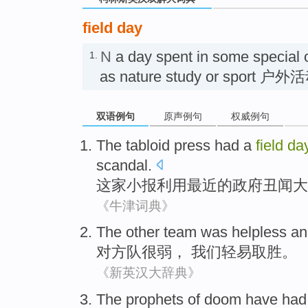
field day
N
a day spent in some special o
1.
as nature study or sport 户
双语例句
原声例句
权威例句
The tabloid
press had a
field
da
scandal
.
这家
小报
利用
最近
的
政府
丑闻大
《牛津词典》
The
other team
was helpless
a
对
方队
很
弱， 我们轻易取胜。
《新英汉大辞典》
The prophets
of
doom
have
had