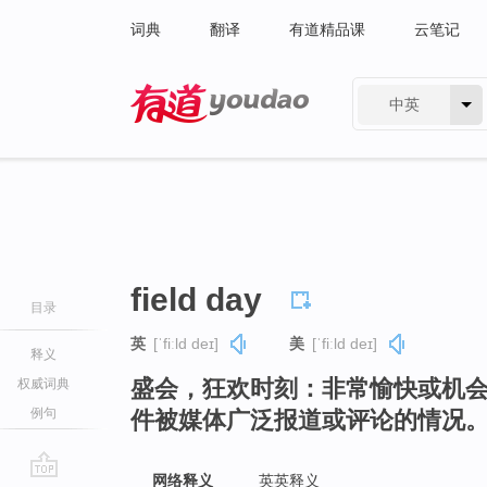
词典
翻译
有道精品课
云笔记
中英
有道 - 网易旗下搜索
field day
目录
英
[ˈfiːld deɪ]
美
[ˈfiːld deɪ]
释义
盛会，狂欢时刻：非常愉快或机
权威词典
例句
件被媒体广泛报道或评论的情况
网络释义
英英释义