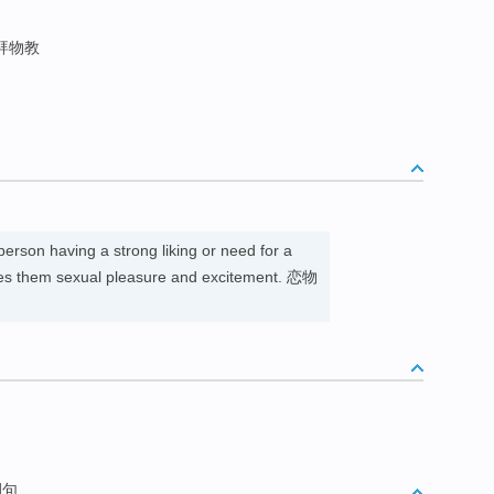
品拜物教
person having a strong liking or need for a
gives them sexual pleasure and excitement. 恋物
例句