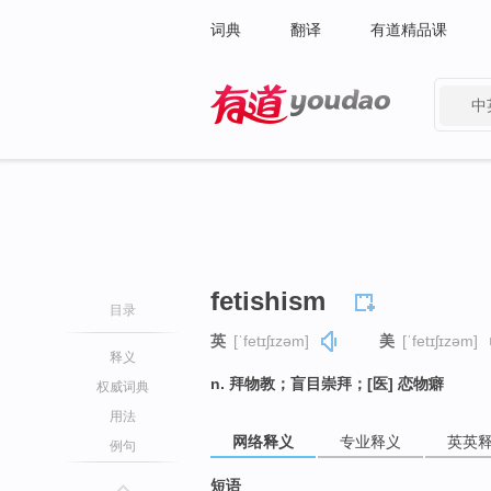
词典
翻译
有道精品课
中
有道 - 网易旗下搜索
fetishism
目录
英
[ˈfetɪʃɪzəm]
美
[ˈfetɪʃɪzəm]
释义
n. 拜物教；盲目崇拜；[医] 恋物癖
权威词典
用法
网络释义
专业释义
英英
例句
短语