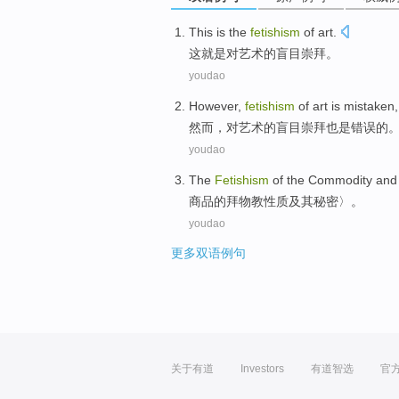
This
is
the
fetishism
of
art
.
这
就是
对艺术的
盲目崇拜
。
youdao
However
,
fetishism
of
art
is
mistaken
然而
，对
艺术
的
盲目崇拜
也是
错误的
youdao
The
Fetishism
of the
Commodity
and 
商品
的
拜物教
性质
及其
秘密
〉。
youdao
更多双语例句
关于有道
Investors
有道智选
官