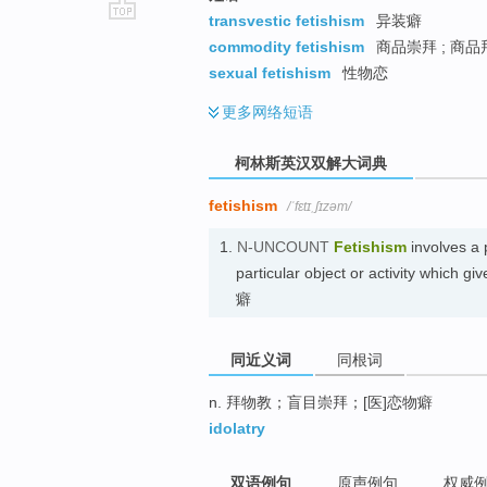
transvestic fetishism
异装癖
go
commodity fetishism
商品崇拜 ; 商
top
sexual fetishism
性物恋
更多
网络短语
柯林斯英汉双解大词典
fetishism
/ˈfɛtɪˌʃɪzəm/
1.
N-UNCOUNT
Fetishism
involves a 
particular object or activity which 
癖
同近义词
同根词
n. 拜物教；盲目崇拜；[医]恋物癖
idolatry
双语例句
原声例句
权威