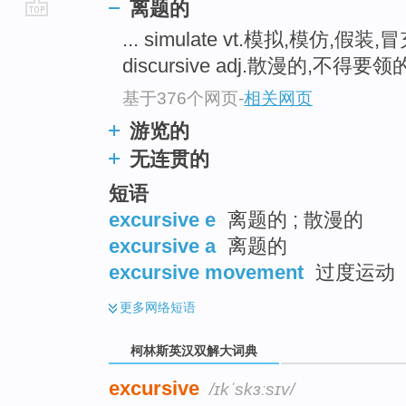
离题的
go
... simulate vt.模拟,模仿,假装,
top
discursive adj.散漫的,不得要领的 
基于376个网页
-
相关网页
游览的
无连贯的
短语
excursive e
离题的 ; 散漫的
excursive a
离题的
excursive movement
过度运动
更多
网络短语
柯林斯英汉双解大词典
excursive
/ɪkˈskɜːsɪv/