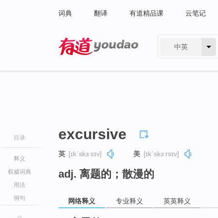
词典
翻译
有道精品课
云笔记
中英
有道 - 网易旗下搜索
excursive
目录
英
[ɪkˈskɜːsɪv]
美
[ɪkˈskɜːrsɪv]
释义
adj. 离题的；散漫的
权威词典
用法
例句
网络释义
专业释义
英英释义