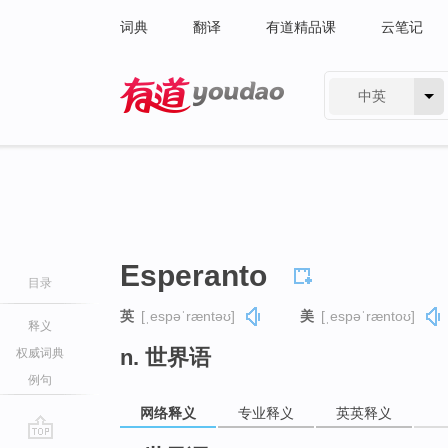
词典
翻译
有道精品课
云笔记
中英
有道 - 网易旗下搜索
Esperanto
目录
英
[ˌespəˈræntəʊ]
美
[ˌespəˈræntoʊ]
释义
n. 世界语
权威词典
例句
网络释义
专业释义
英英释义