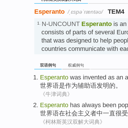
Esperanto
TEM4
/ˌɛspəˈræntəʊ/
N-UNCOUNT
Esperanto
is an
1.
consists of parts of several E
that was designed to help peopl
countries communicate with e
双语例句
权威例句
Esperanto
was
invented
as an
a
世界语
是
作为
辅助
语
发明
的。
《牛津词典》
Esperanto
has
always been
pop
世界语
在
社会
主义者
中
一直
很受
《柯林斯英汉双解大词典》