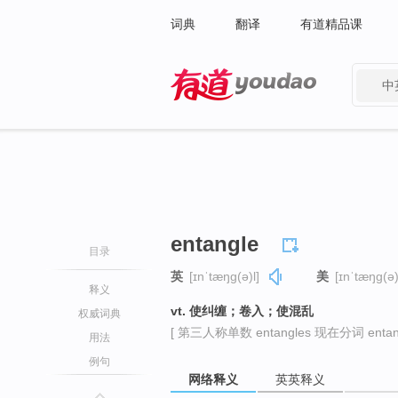
词典
翻译
有道精品课
中
有道 - 网易旗下搜索
entangle
目录
英
[ɪnˈtæŋɡ(ə)l]
美
[ɪnˈtæŋɡ(ə)
释义
vt. 使纠缠；卷入；使混乱
权威词典
[ 第三人称单数 entangles 现在分词 entangl
用法
例句
网络释义
英英释义