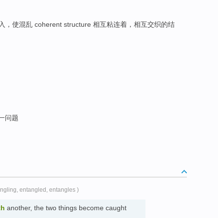
，使混乱 coherent structure 相互粘连着，相互交织的结
这一问题
angling, entangled, entangles )
th
another, the two things become caught