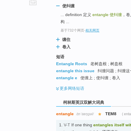
使纠缠
go
... definition 定义
entangle
使纠缠
，卷入
top
构 ...
基于732个网页
-
相关网页
缠住
卷入
短语
Entangle Roots
老树盘根 ; 树盘根
entangle this issue
纠缠问题 ; 纠缠
entangle e
使缠上 ; 使纠缠 ; 卷入
更多
网络短语
柯林斯英汉双解大词典
entangle
TEM8
/ɪnˈtæŋɡəl/
( ent
1.
V-T
If one thing
entangles
itself wi