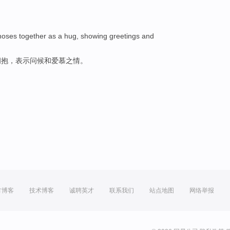
 noses
together
as a
hug
,
showing
greetings
and
拥抱
，
表示
问候
和
爱慕之情
。
方博客
技术博客
诚聘英才
联系我们
站点地图
网络举报