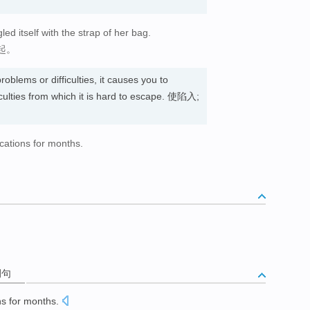
ed itself with the strap of her bag.
起。
roblems or difficulties, it causes you to
culties from which it is hard to escape. 使陷入;
cations for months.
。
例句
s for
months
.