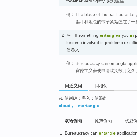
together very tightly. 紧紧缠住
例：
The blade of the oar had entangl
桨叶和她包的带子紧紧缠在了一
2.
V-T
If something
entangles
you
in
p
become involved in problems or diffi
使卷入
例：
Bureaucracy can entangle appli
官僚主义会使申请耽搁数月之久
同近义词
同根词
vt. 使纠缠；卷入；使混乱
cloud
,
intertangle
双语例句
原声例句
权威
Bureaucracy can
entangle
application