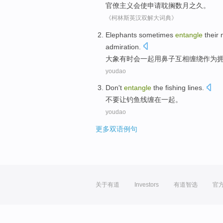
官僚
主义会使
申请
耽搁
数月
之久。
《柯林斯英汉双解大词典》
Elephants
sometimes
entangle
their
admiration
.
大象
有时
会
一起
用
鼻子
互相
缠绕
作为
youdao
Don't
entangle
the
fishing
lines
.
不要
让
钓鱼
线
缠
在一起。
youdao
更多双语例句
关于有道
Investors
有道智选
官