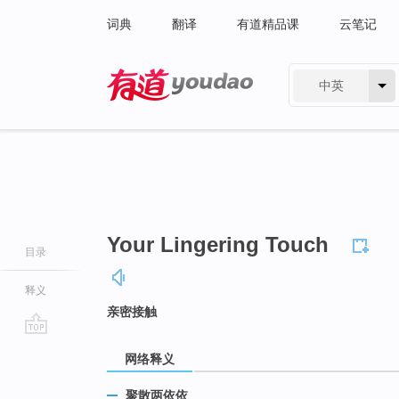
词典
翻译
有道精品课
云笔记
中英
有道 - 网易旗下搜索
Your Lingering Touch
目录
释义
亲密接触
go
网络释义
top
聚散两依依