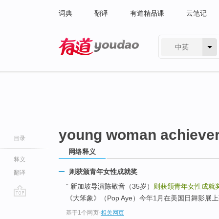
词典
翻译
有道精品课
云笔记
中英
有道 - 网易旗下搜索
young woman achieve
目录
网络释义
释义
则获颁青年女性成就奖
翻译
” 新加坡导演陈敬音（35岁）
则获颁青年女性成就
《大笨象》（Pop Aye）今年1月在美国日舞影
go
基于1个网页
-
相关网页
top