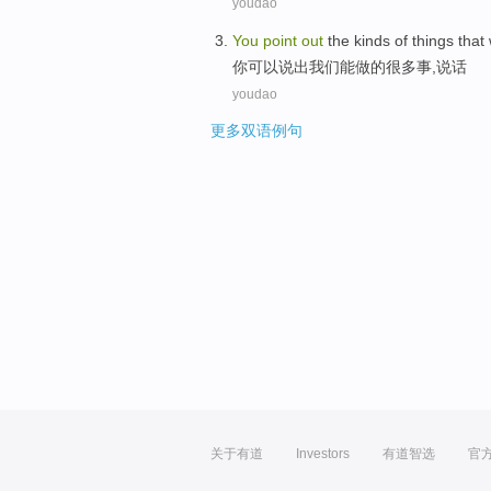
youdao
You
point
out
the
kinds
of
things that
你
可以说
出
我们
能
做
的
很多
事
,
说话
youdao
更多双语例句
关于有道
Investors
有道智选
官