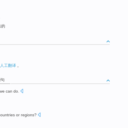
前
出的
人工翻译
。
例句
we
can
do
.
countries
or
regions
?