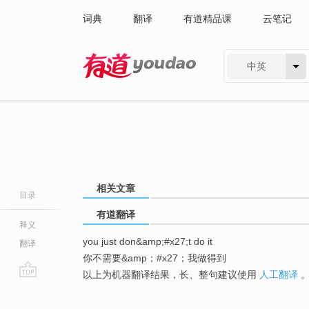
词典
翻译
有道精品课
云笔记
中英
有道 - 网易旗下搜索
相关文章
目录
有道翻译
释义
you just don&amp;#x27;t do it
翻译
你不需要&amp；#x27；我做得到
以上为机器翻译结果，长、整句建议使用
人工翻译
go
top