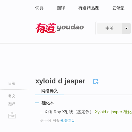
词典
翻译
有道精品课
云笔记
中英
有道 - 网易旗下搜索
xyloid d jasper
目录
网络释义
释义
硅化木
翻译
... X 缅 Ray X射线（鉴定仪）
Xyloid d jasper
硅化
基于4个网页
-
相关网页
go
top