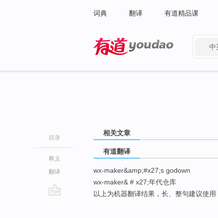
词典
翻译
有道精品课
中
有道 - 网易旗下搜索
相关文章
目录
有道翻译
释义
wx-maker&amp;#x27;s godown
翻译
wx-maker& # x27;年代仓库
以上为机器翻译结果，长、整句建议使用
go
top