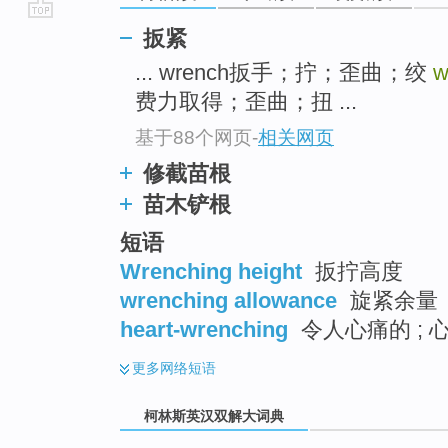
go
扳紧
top
... wrench扳手；拧；歪曲；绞
w
费力取得；歪曲；扭 ...
基于88个网页
-
相关网页
修截苗根
苗木铲根
短语
Wrenching height
扳拧高度
wrenching allowance
旋紧余量
heart-wrenching
令人心痛的 ; 心
更多
网络短语
柯林斯英汉双解大词典