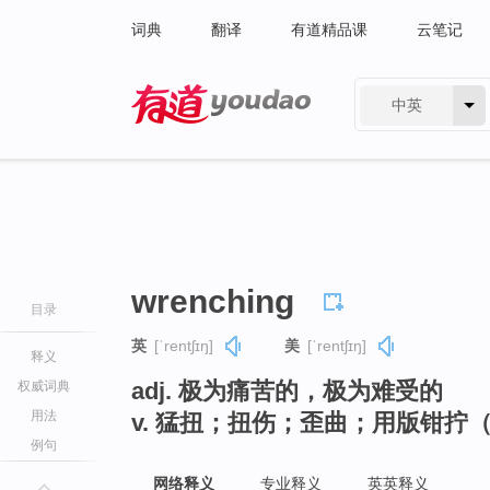
词典
翻译
有道精品课
云笔记
中英
有道 - 网易旗下搜索
wrenching
目录
英
[ˈrentʃɪŋ]
美
[ˈrentʃɪŋ]
释义
adj. 极为痛苦的，极为难受的
权威词典
用法
v. 猛扭；扭伤；歪曲；用版钳拧（
例句
网络释义
专业释义
英英释义