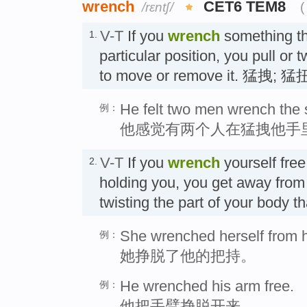
wrench
CET6 TEM8
/rɛntʃ/
(
V-T
If you
wrench
something tha
1.
particular position, you pull or tw
to move or remove it. 猛拽; 猛
He felt two men wrench the 
例：
他感觉有两个人在猛拽他手
V-T
If you
wrench
yourself fre
2.
holding you, you get away fro
twisting the part of your body 
She wrenched herself from h
例：
她挣脱了他的把持。
He wrenched his arm free.
例：
他把手臂挣脱开来。