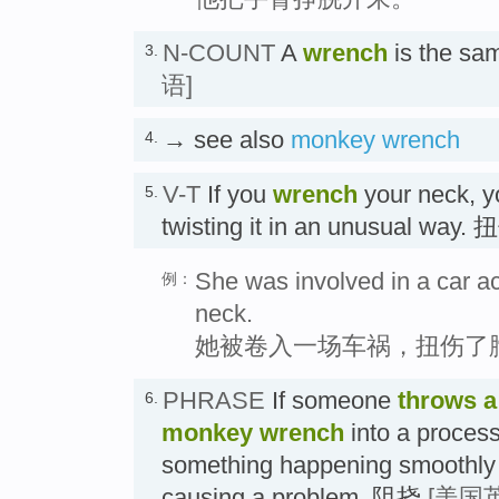
N-COUNT
A
wrench
is the sa
3.
语]
→ see also
monkey wrench
4.
V-T
If you
wrench
your neck, yo
5.
twisting it in an unusual way.
She was involved in a car a
例：
neck.
她被卷入一场车祸，扭伤了
PHRASE
If someone
throws 
6.
monkey wrench
into a process
something happening smoothly 
causing a problem. 阻挠
[美国