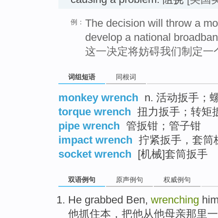
The decision will throw a mo
例：
develop a national broadband
这一决定将妨碍我们制定一
词组短语
同根词
monkey wrench
n. 活动扳手；
torque wrench
扭力扳手；转矩
pipe wrench
管扳钳；管子钳
impact wrench
拧紧扳手，套筒
socket wrench
[机械]套筒扳手
双语例句
原声例句
权威例句
He
grabbed
Ben
,
wrenching
hi
他
抓住
本
，把
他
从
他
母亲
那里一