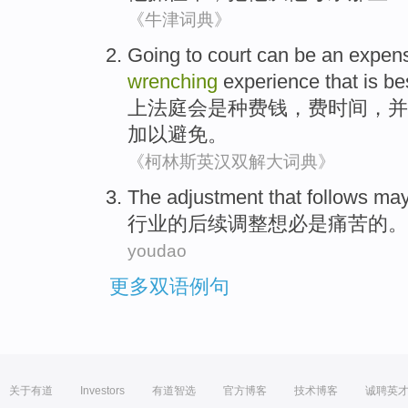
《牛津词典》
Going to
court
can be
an
expen
wrenching
experience
that is
be
上法庭
会
是
种
费钱
，
费时间
，
并
加以避免
。
《柯林斯英汉双解大词典》
The
adjustment
that follows ma
行业
的后续
调整
想必
是
痛苦的。
youdao
更多双语例句
关于有道
Investors
有道智选
官方博客
技术博客
诚聘英