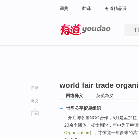
词典
翻译
有道精品课
中
有道 - 网易旗下搜索
world fair trade organ
目录
网络释义
英英释义
释义
世界公平贸易组织
...开启与各国NGO合作，5月是孟
go
20余个团体。杨士翔说，年中为了申
top
Organization
），才惊觉一年多来的营