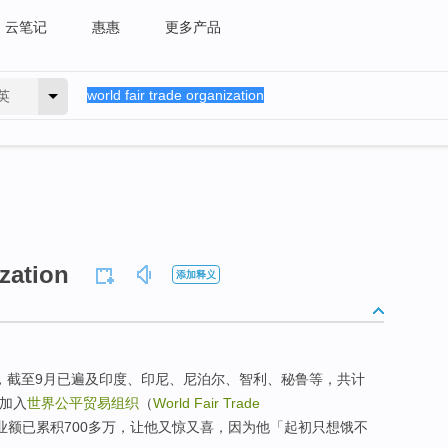
云笔记
惠惠
更多产品
英
ization
添加释义
加拉，截至9月已遍及印度、印尼、尼泊尔、智利、秘鲁等，共计
请加入
世界公平贸易组织
（
World Fair Trade
业额已累积700多万，让他又惊又喜，因为他「起初只想饿不