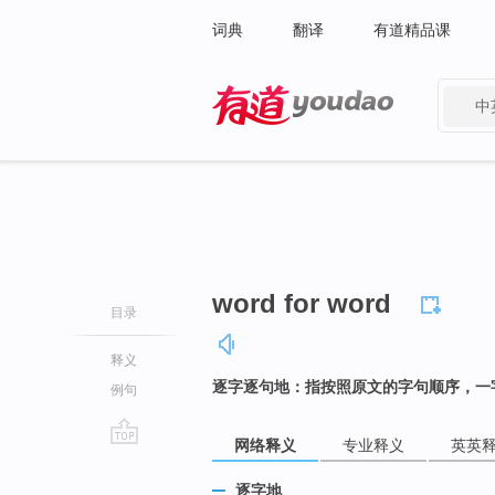
词典
翻译
有道精品课
中
有道 - 网易旗下搜索
word for word
目录
释义
逐字逐句地：指按照原文的字句顺序，一
例句
网络释义
专业释义
英英
go
top
逐字地