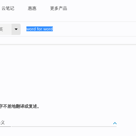
云笔记
惠惠
更多产品
英
字不差地翻译或复述。
释义