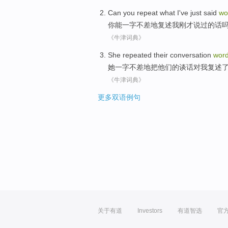
Can
you
repeat what
I
've just
said
wo
你
能
一字不差地
复述
我
刚才
说过
的话
《牛津词典》
She
repeated
their
conversation
wor
她
一
字不差地把
他们
的
谈话
对
我
复述
《牛津词典》
更多双语例句
关于有道
Investors
有道智选
官