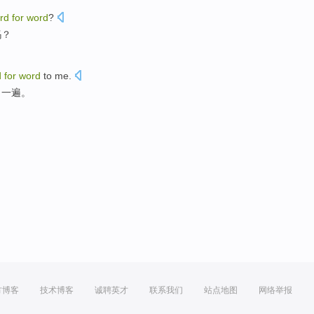
rd
for
word
?
吗？
d
for
word
to
me
.
了一遍。
方博客
技术博客
诚聘英才
联系我们
站点地图
网络举报