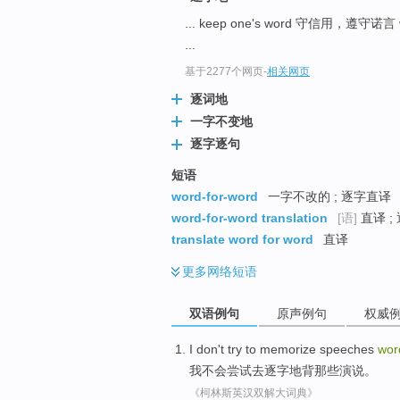
... keep one's word 守信用，遵守诺言
...
基于2277个网页
-
相关网页
逐词地
一字不变地
逐字逐句
短语
word-for-word
一字不改的 ; 逐字直译
word-for-word translation
[语]
直译 ;
translate word for word
直译
更多
网络短语
双语例句
原声例句
权威
I
don't
try to
memorize
speeches
wo
我
不会
尝试
去
逐字地背那些
演说
。
《柯林斯英汉双解大词典》