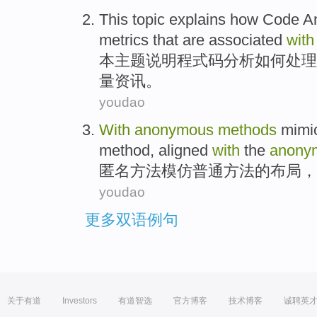
This
topic
explains
how
Code
A
metrics
that
are associated
with
本
主题
说明程式
码
分析
如何
处理
量
资讯。
youdao
With
anonymous
methods
mimi
method
, aligned
with
the
anony
匿名
方法
模仿
普通
方法
的
布局
，
youdao
更多双语例句
关于有道
Investors
有道智选
官方博客
技术博客
诚聘英