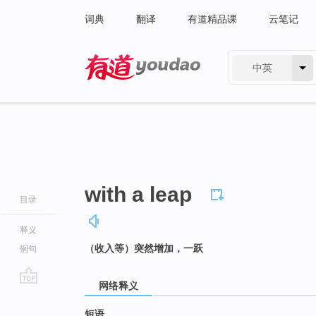
词典
翻译
有道精品课
云笔记
中英
有道 - 网易旗下搜索
with a leap
目录
释义
（收入等）突然增加，一跃
例句
网络释义
go
top
短语