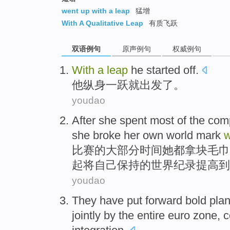
went up with a leap
猛增
With A Qualitative Leap
有质飞跃
双语例句
原声例句
权威例句
With
a
leap
he started
off.
他
纵身
一跃
就出发了。
youdao
After
she
spent most
of
the
comp
she
broke
her
own
world
mark
w
比赛
的
大部分
时间
她
都拿块
毛巾
起将
自己
保持的
世界
纪录提高到了
youdao
They
have
put forward
bold
pla
jointly
by
the
entire euro zone
, 