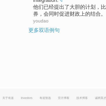
integration.
他们
已经
提出
了
大胆
的
计划
，
比
券
，
会同时促进
财政
上
的结合
。
youdao
更多双语例句
关于有道
Investors
有道智选
官方博客
技术博客
诚聘英