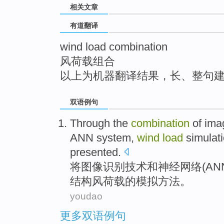
相关文章
top
有道翻译
wind load combination
风荷载组合
以上为机器翻译结果，长、整句
双语例句
Through the
combination
of
ima
ANN
system
,
wind
load
simulat
presented
.
将
图像
识别
技术
和
神经
网络(AN
结构
风
荷载
的
模拟方法
。
youdao
更多双语例句