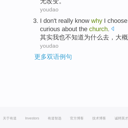
无
改变
。
youdao
I
don't
really know
why
I choos
curious
about
the
church
.
其实
我
也
不
知道
为什么
去
，
大概
youdao
更多双语例句
关于有道
Investors
有道智选
官方博客
技术博客
诚聘英