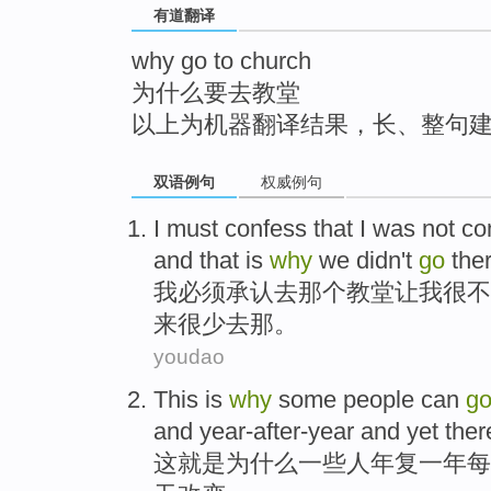
有道翻译
top
why go to church
为什么要去教堂
以上为机器翻译结果，长、整句
双语例句
权威例句
I
must
confess that
I
was
not
co
and
that
is
why
we
didn't
go
the
我
必须
承认
去
那个
教堂
让我
很
不
来
很少
去
那。
youdao
This
is
why
some
people
can
g
and year-after-year and
yet
there
这
就是
为什么
一些
人
年复一年每