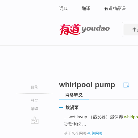
词典
翻译
有道精品课
中
有道 - 网易旗下搜索
whirlpool pump
目录
网络释义
释义
旋涡泵
翻译
... wet layup （蒸发器）湿保养
whirlp
染监测仪 ...
go
基于70个网页
-
相关网页
top