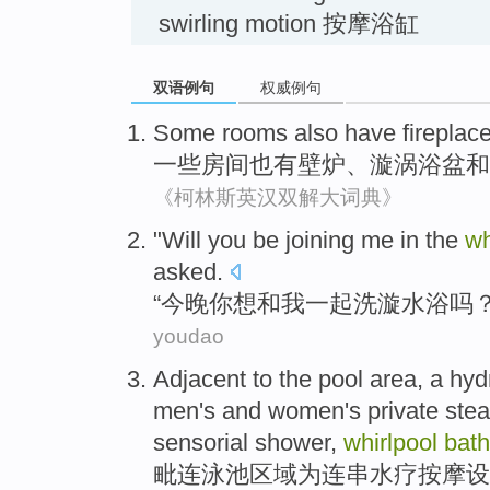
swirling motion 按摩浴缸
双语例句
权威例句
Some
rooms
also
have
fireplac
一些
房间
也
有
壁炉
、
漩涡
浴盆
和
《柯林斯英汉双解大词典》
"Will
you
be joining
me
in the
wh
asked
.
“今晚
你
想和
我
一起洗
漩
水浴吗？
youdao
Adjacent
to
the pool
area
,
a hyd
men's
and
women
's
private
ste
sensorial shower,
whirlpool
bath
毗连
泳池
区域
为连串水疗
按摩
设