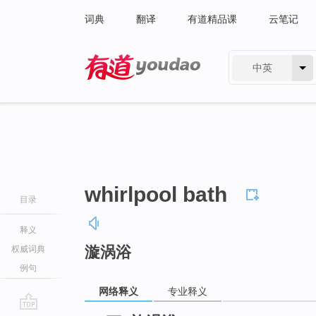
词典
翻译
有道精品课
云笔记
中英
有道 - 网易旗下搜索
whirlpool bath
目录
释义
漩涡浴
权威词典
例句
网络释义
专业释义