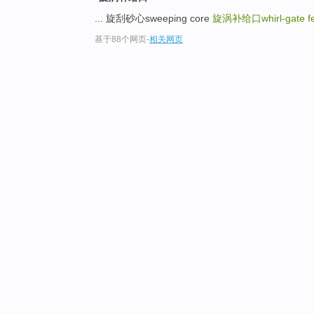
... 旋刮砂心sweeping core
旋涡补给口whirl-gate fe
基于88个网页
-
相关网页