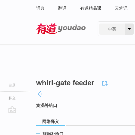
词典
翻译
有道精品课
云笔记
中英
有道 - 网易旗下搜索
whirl-gate feeder
目录
释义
旋涡补给口
go
网络释义
top
旋涡补给口