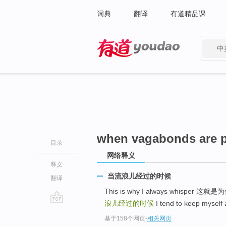
词典
翻译
有道精品课
中
有道 - 网易旗下搜索
when vagabonds are p
目录
网络释义
释义
当流浪儿经过的时候
翻译
This is why I always whispe
浪儿经过的时候
I tend to keep my
go
基于158个网页
-
相关网页
top