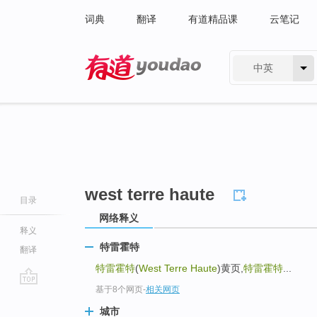
词典
翻译
有道精品课
云笔记
中英
有道 - 网易旗下搜索
west terre haute
目录
网络释义
释义
特雷霍特
翻译
特雷霍特
(
West Terre Haute
)黄页,
特雷霍特
...
基于8个网页
-
相关网页
go
top
城市