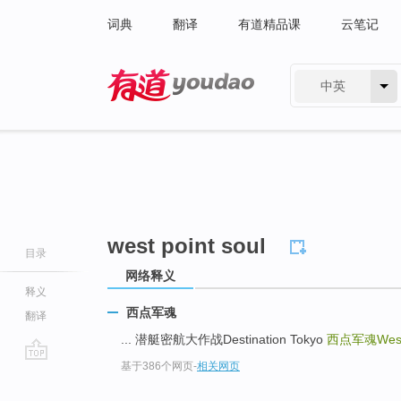
词典
翻译
有道精品课
云笔记
中英
有道 - 网易旗下搜索
west point soul
目录
网络释义
释义
西点军魂
翻译
... 潜艇密航大作战Destination Tokyo
西点军魂West P
基于386个网页
-
相关网页
go
top