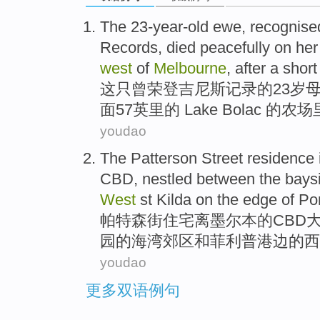
The
23-year-old
ewe
, recognis
Records
, died
peacefully
on
he
west
of
Melbourne
,
after
a shor
这
只曾荣登
吉尼斯
记录
的
23岁
面
57
英里
的
Lake
Bolac 的
农场
youdao
The Patterson
Street
residence
CBD
,
nestled
between
the bays
West
st
Kilda
on the
edge
of
Por
帕特森
街
住宅
离
墨尔本
的
CBD
园
的
海湾
郊区
和
菲利普
港
边
的
西
youdao
更多双语例句