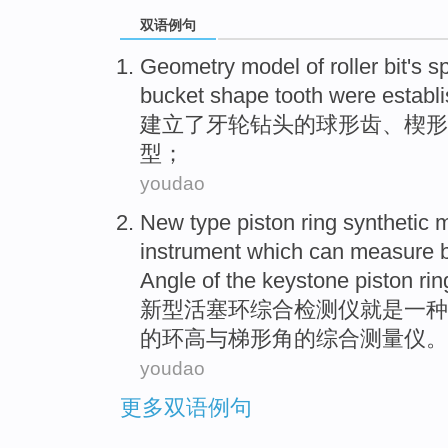
双语例句
Geometry
model
of
roller
bit
's
s
bucket
shape
tooth
were establ
建立
了
牙轮
钻头
的
球形
齿
、
楔形
型
；
youdao
New type
piston
ring
synthetic
m
instrument
which
can
measure
Angle
of
the
keystone
piston ri
新型
活塞环
综合
检测仪
就是
一
种
的
环
高
与
梯形
角
的
综合测量
仪
。
youdao
更多双语例句