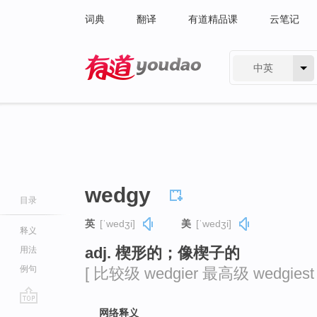
词典
翻译
有道精品课
云笔记
中英
有道 - 网易旗下搜索
wedgy
目录
英
[ˈwedʒi]
美
[ˈwedʒi]
释义
adj. 楔形的；像楔子的
用法
例句
[ 比较级 wedgier 最高级 wedgiest 
go
网络释义