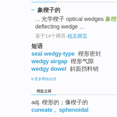
top
象楔子的
... 光学楔子 optical wedges
象
deflecting wedge ...
基于14个网页
-
相关网页
短语
seal wedgy-type
楔形密封
wedgy airgap
楔形气隙
wedgy dowel
斜面挡料销
更多
网络短语
同近义词
adj. 楔形的；像楔子的
cuneate
,
sphenoidal