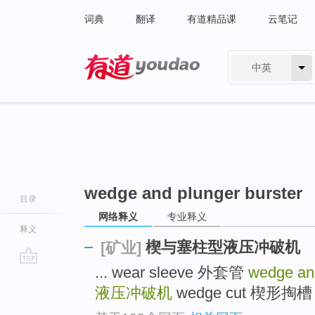
词典
翻译
有道精品课
云笔记
中英
有道 - 网易旗下搜索
wedge and plunger burster
目录
网络释义
专业释义
释义
楔与塞柱型液压冲破机
[矿业]
... wear sleeve 外套管
wedge and
go
top
液压冲破机
wedge cut 楔形掏槽 .