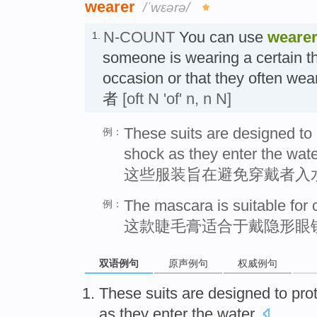
wearer
/ˈwɛərə/
N-COUNT
You can use
weare
1.
someone is wearing a certain th
occasion or that they often wea
者
[oft N 'of' n, n N]
These suits are designed to 
例：
shock as they enter the wate
这些服装旨在避免穿戴者入
The mascara is suitable for 
例：
这款睫毛膏适合于戴隐形眼
双语例句
原声例句
权威例句
These
suits
are
designed to
pro
as they
enter the
water
.