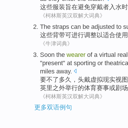
这些
服装
旨在
避免
穿戴
者
入
水时
《柯林斯英汉双解大词典》
The
straps
can be
adjusted
to
su
这些
背带
可
进行调整
以
适合
使用
《牛津词典》
Soon
the
wearer
of
a
virtual
real
"present" at
sporting
or
theatrica
miles
away.
要不了多久
，头戴
虚拟
现实
视图
英里之外举行的
体育
赛事
或
剧场
《柯林斯英汉双解大词典》
更多双语例句