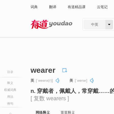
词典
翻译
有道精品课
云笔记
中英
有道 - 网易旗下搜索
wearer
目录
英
[ˈweərə(r)]
美
[ˈwerər]
释义
n. 穿戴者，佩戴人，常穿戴……
权威词典
用法
[ 复数 wearers ]
例句
网络释义
英英释义