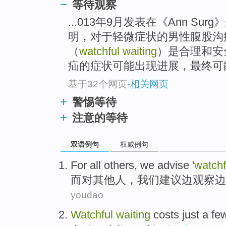
等待观察
...013年9月发表在《Ann S
明，对于轻微症状的男性腹股沟
（
watchful waiting
）是合理和安
疝的症状可能出现进展，最终可
基于32个网页
-
相关网页
警惕等待
注意的等待
双语例句
权威例句
For
all others
,
we
advise
'
watchf
而对
其他人
，
我们
建议
边
观察边
youdao
Watchful
waiting
costs
just a
fe