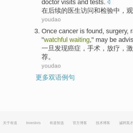
doctor
visits
and
tests
.
在
后续
的
医生
访问
和
检验
中，
观
youdao
Once
cancer
is
found
,
surgery
,
"
watchful
waiting
,"
may
be
advi
一旦
发现
癌症
，
手术
，
放疗
，
激
荐
。
youdao
更多双语例句
关于有道
Investors
有道智选
官方博客
技术博客
诚聘英