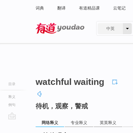
词典
翻译
有道精品课
云笔记
中英
有道 - 网易旗下搜索
watchful waiting
目录
释义
待机，观察，警戒
例句
网络释义
专业释义
英英释义
go
top