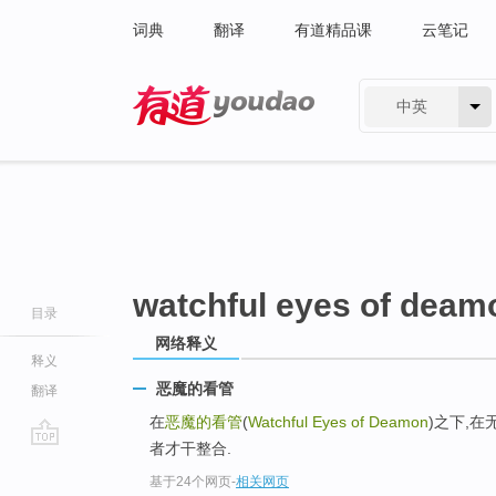
词典
翻译
有道精品课
云笔记
中英
有道 - 网易旗下搜索
watchful eyes of deam
目录
网络释义
释义
恶魔的看管
翻译
在
恶魔的看管
(
Watchful Eyes of Deamon
)之下,在
者才干整合.
go
基于24个网页
-
相关网页
top