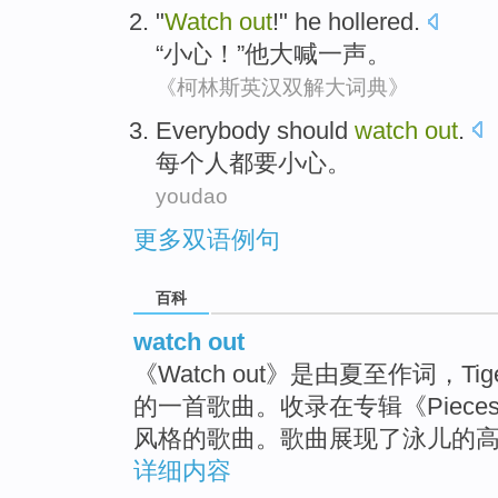
"
Watch
out
!"
he
hollered
.
“
小心
！”
他
大喊一声
。
《柯林斯英汉双解大词典》
Everybody
should
watch
out
.
每个人都
要
小心
。
youdao
更多双语例句
百科
watch out
《Watch out》是由夏至作词，
的一首歌曲。收录在专辑《Piece
风格的歌曲。歌曲展现了泳儿的
详细内容