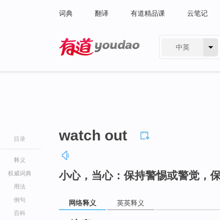
词典
翻译
有道精品课
云笔记
中英
有道 - 网易旗下搜索
watch out
目录
释义
小心，当心：保持警惕或警觉，
权威词典
用法
例句
网络释义
英英释义
百科