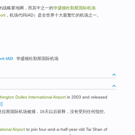
上的战略要地啊，而其中之一的
华盛顿杜勒斯国际机场
ort
，机场代码IAD）是全世界十大最繁忙的机场之一。
ort-IAD
华盛顿杜勒斯国际机场
hington
Dulles
International
Airport
in 2003 and
released
达拉斯
国际
机场
被捕
，
16
天
以后
获释
，
没有
受到
任何指控。
ational
Airport
to
join four-and-a-half-year-old
Tai Shan
of