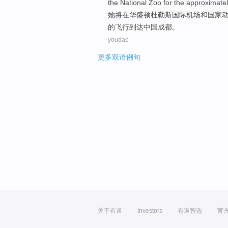
the
National
Zoo
for the
approximate
她
将
在
华盛顿
杜勒斯
国际
机场
和
国家
的
飞行
到达
中国成都。
youdao
更多双语例句
关于有道
Investors
有道智选
官