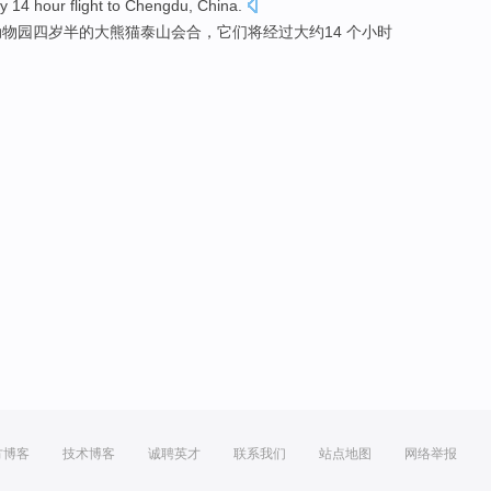
ly
14
hour
flight
to Chengdu
,
China
.
动物园
四岁半
的
大熊猫
泰山
会合
，它们将经过
大约
14 个
小时
方博客
技术博客
诚聘英才
联系我们
站点地图
网络举报