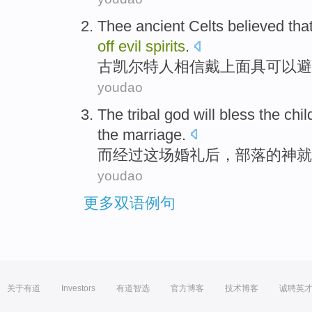
Thee ancient
Celts
believed tha
off
evil
spirits
.
古
凯尔特人
相信
戴上
面具
可以
避
youdao
The tribal
god
will
bless
the
chil
the
marriage
.
而
经过
这场婚礼后，部落的
神
就
youdao
更多双语例句
关于有道
Investors
有道智选
官方博客
技术博客
诚聘英