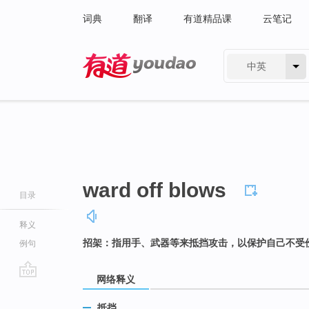
词典
翻译
有道精品课
云笔记
中英
有道 - 网易旗下搜索
ward off blows
目录
释义
招架：指用手、武器等来抵挡攻击，以保护自己不受
例句
网络释义
go
top
抵挡