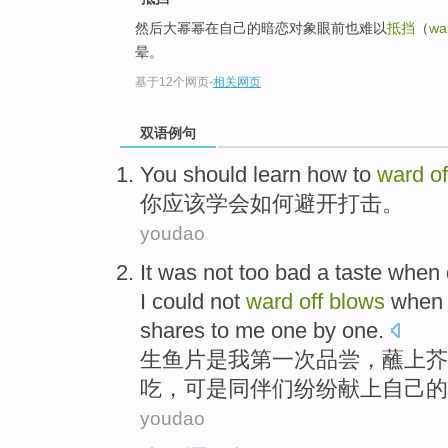
然后大幂幂在自己的暗恋对象眼前也难以
抵挡
（
wa
晕。
基于12个网页
-
相关网页
双语例句
You
should
learn
how to
ward
of
你
应该
学会
如何
避开
打击
。
youdao
It
was
not
too bad a
taste
when 
I
could
not
ward
off
blows
when
shares
to
me
one
by
one
.
生鱼片
是
我
第一
次
品尝
，
蘸
上
芥
吃，
可是
同伴们纷纷
献上
自己的
youdao