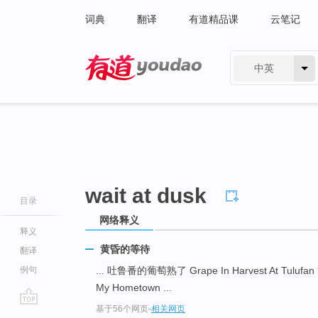
词典
翻译
有道精品课
云笔记
中英
有道 - 网易旗下搜索
wait at dusk
目录
网络释义
释义
黄昏的等待
翻译
例句
... 吐鲁番的葡萄熟了 Grape In Harvest At Tulufan
My Hometown ...
基于56个网页
-
相关网页
go