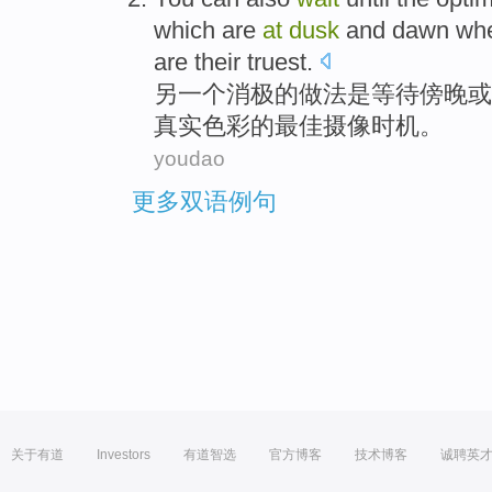
which
are
at
dusk
and
dawn
wh
are
their
truest
.
另一个消极的做法
是
等待
傍晚
或
真实
色彩
的
最佳
摄像
时机。
youdao
更多双语例句
关于有道
Investors
有道智选
官方博客
技术博客
诚聘英