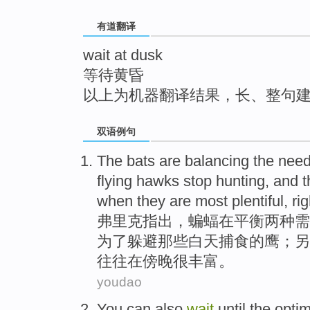
top
有道翻译
wait at dusk
等待黄昏
以上为机器翻译结果，长、整句
双语例句
The bats
are
balancing
the
nee
flying
hawks
stop
hunting
, and 
when
they
are
most plentiful
, ri
弗里克指出，
蝙蝠
在
平衡
两种
需
为了躲避那些白天
捕食
的
鹰
；另
往往在傍晚
很
丰富。
youdao
You can also
wait
until
the
optim