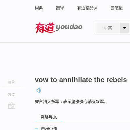
词典
翻译
有道精品课
云笔记
中英
有道 - 网易旗下搜索
vow to annihilate the rebels
目录
释义
誓言消灭叛军：表示坚决决心消灭叛军。
go
网络释义
top
击楫中流