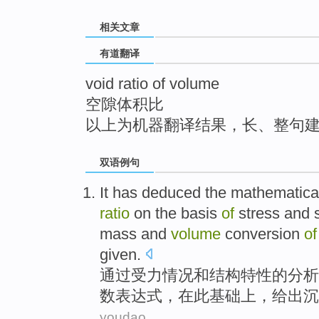
top
相关文章
有道翻译
void ratio of volume
空隙体积比
以上为机器翻译结果，长、整句
双语例句
It
has deduced
the mathematica
ratio
on
the
basis
of
stress
and
mass
and
volume
conversion
of
given.
通过
受力情况
和
结构
特性
的
分析
数
表达式，
在
此基础上
，给出沉
youdao