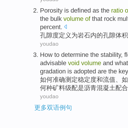
Porosity
is
defined
as
the
ratio
o
the
bulk
volume
of
that rock mul
percent.
孔隙
度
定义
为
岩石
内
的
孔隙
体积
youdao
How
to
determine the
stability
,
f
advisable
void
volume
and
what
gradation
is
adopted
are
the
ke
如何
准确
测定
稳定度
和
流
值
、如
何种
矿
料
级
配
是
沥青混凝土配合
youdao
更多双语例句