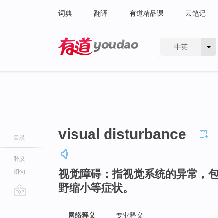
词典
翻译
有道精品课
云笔记
中英
有道 - 网易旗下搜索
visual disturbance
目录
释义
视觉障碍：指视觉系统的异常，
例句
野缩小等症状。
go
top
网络释义
专业释义