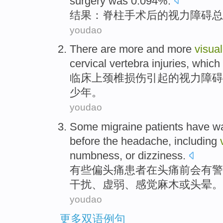
surgery
was 0.094%.
结果
：
脊柱
手术
后
的
视力
障碍
总
youdao
There are
more and more
visual
cervical vertebra
injuries
, which
临床上
颈椎
损伤
引起
的
视力
障碍
少年
。
youdao
Some
migraine
patients
have
w
before
the
headache
,
including
numbness
,
or
dizziness
.
有些
偏头痛
患者
在
头痛
前
会有
警
干扰
、
虚弱
、
感觉麻木
或
头晕。
youdao
更多双语例句