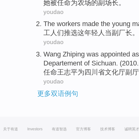
她
被
任命
为
农场
的
副
场长
。
youdao
The workers
made
the
young m
工人
们推选
这
年轻人
当副
厂长
。
youdao
Wang
Zhiping
was
appointed
a
Departement of Sichuan. (
2010.
任命
王志平
为
四川省文化厅副厅
youdao
更多双语例句
关于有道
Investors
有道智选
官方博客
技术博客
诚聘英