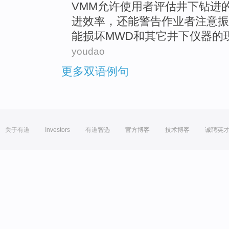
VMM
允许
使用者
评估
井下
钻进
进
效率
，还能
警告
作业者注意振
能
损坏
MWD
和
其它
井下
仪器
的
youdao
更多双语例句
关于有道
Investors
有道智选
官方博客
技术博客
诚聘英