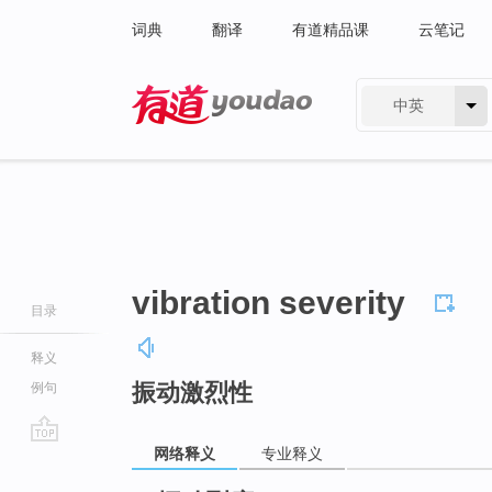
词典
翻译
有道精品课
云笔记
中英
有道 - 网易旗下搜索
vibration severity
目录
释义
振动激烈性
例句
网络释义
专业释义
go
top