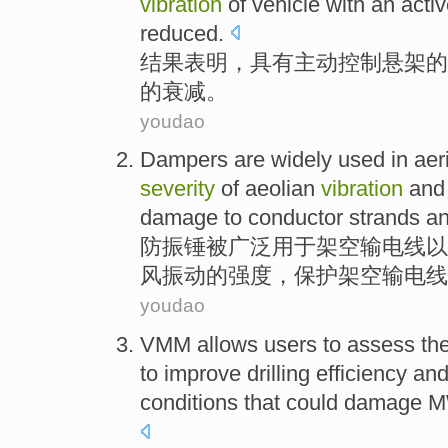
vibration
of
vehicle
with
an acti
reduced
.
结果
表明
，
具有
主动
控制悬架
的
的
衰减
。
youdao
Dampers
are widely
used in
aer
severity
of
aeolian
vibration
and
damage
to conductor strands and
防
振锤
被
广泛
用于
架空
输电线
以
风振动
的
强度，保护架空输电线
youdao
VMM
allows
users
to
assess
th
to
improve
drilling
efficiency
an
conditions
that
could
damage
M