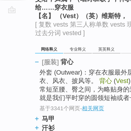
给……穿衣服
【名】 （Vest）（英）维斯特
go
[ 复数 vests 第三人称单数 vests 
top
过去分词 vested ]
网络释义
专业释义
英英释义
背心
[服装]
外套 (Outwear)：穿在衣
衣、风衣、披风等。
背心
(
Vest
常短至腰、臀之间，为略贴身的造型。 
就是我们平时穿的圆领短袖或者
基于3341个网页
-
相关网页
马甲
汗衫