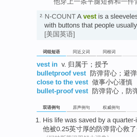
他穿上一条平腿短裤和一件
N-COUNT
A
vest
is a sleeveles
2.
with buttons that people usuall
[美国英语]
词组短语
同近义词
同根词
vest in
v. 归属于；授予
bulletproof vest
防弹背心；避弹
close to the vest
做事小心谨慎
bullet-proof vest
防弹背心，防
双语例句
原声例句
权威例句
His
life
was saved
by
a
quarter-
他
被
0.25英寸厚的
防弹
背心救
了