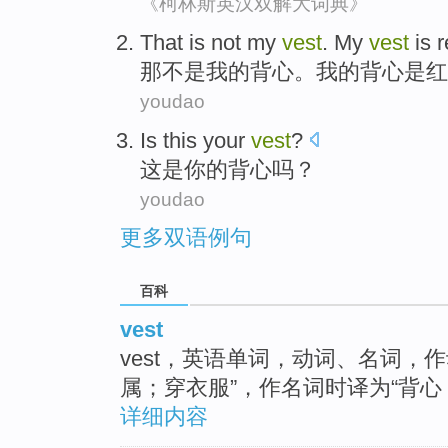
《柯林斯英汉双解大词典》
That
is not
my
vest
. My
vest
is
r
那
不是
我
的
背心
。我的背心
是
红
youdao
Is
this
your
vest
?
这
是
你
的
背心
吗？
youdao
更多双语例句
百科
vest
vest，英语单词，动词、名词，
属；穿衣服”，作名词时译为“背心
详细内容