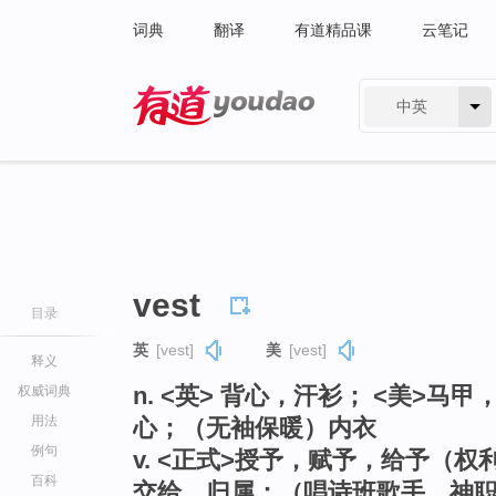
词典
翻译
有道精品课
云笔记
中英
有道 - 网易旗下搜索
vest
目录
英
[vest]
美
[vest]
释义
n. <英> 背心，汗衫； <美>
权威词典
用法
心；（无袖保暖）内衣
例句
v. <正式>授予，赋予，给予（
百科
交给，归属；（唱诗班歌手，神职