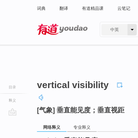
词典
翻译
有道精品课
云笔记
中英
有道 - 网易旗下搜索
vertical visibility
目录
释义
[气象] 垂直能见度；垂直视距
go
top
网络释义
专业释义