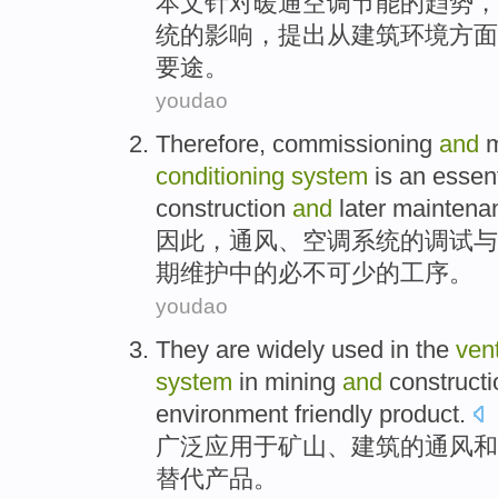
本文针对
暖通
空调
节能
的
趋势，
统
的
影响，
提出
从
建筑环境方面
要
途。
youdao
Therefore
,
commissioning
and
m
conditioning
system
is
an essent
construction
and
later
maintena
因此
，
通风
、
空调
系统
的
调试
与
期
维护
中的
必不可少
的
工序
。
youdao
They are widely
used in
the
vent
system
in
mining
and
constructi
environment friendly
product
.
广泛
应用于
矿山
、
建筑
的
通风
和
替代
产品。