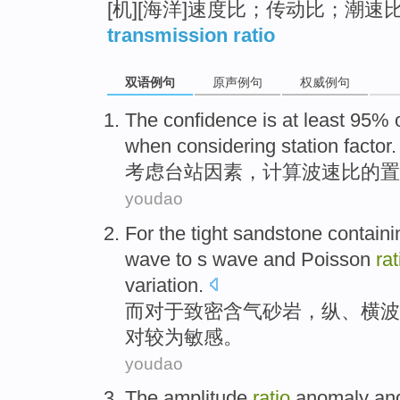
[机][海洋]速度比；传动比；潮速
transmission ratio
双语例句
原声例句
权威例句
The
confidence is
at least
95% 
when considering
station
factor
.
考虑
台站
因素
，
计算
波速
比
的
置
youdao
For the
tight
sandstone
containi
wave
to s wave and
Poisson
rat
variation
.
而
对于
致密
含
气
砂岩
，纵、
横波
对
较为
敏感。
youdao
The
amplitude
ratio
anomaly
an