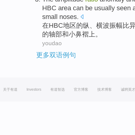
HBC
area
can be usually seen 
small
noses
.
在
HBC
地区
的纵、横波
振幅
比
的
轴
部和
小
鼻褶上
。
youdao
更多双语例句
关于有道
Investors
有道智选
官方博客
技术博客
诚聘英